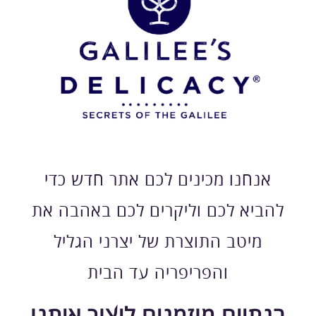
שׁ
בִּ
קְ
לִ
י
ק
הַ
מְּ
סַ
יַּ
עַ
ת
לִ
נְ
אנחנו מכינים לכם אתר חדש כדי
גִ
י
להביא לכם וליקרים לכם באהבה את
שׁ
וּ
ת
מיטב התוצרת של יצרני הגליל
הָ
אֲ
והפריפריה עד הבית
תָ
ר
.