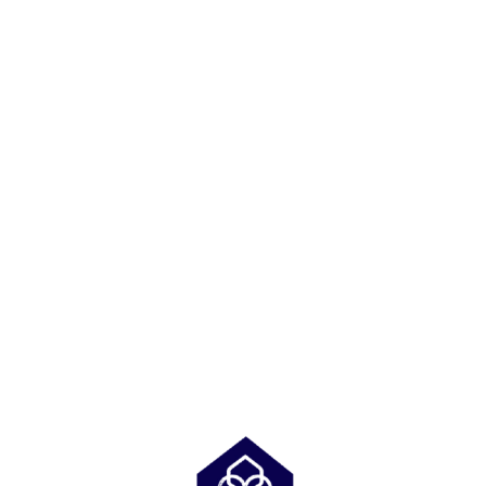
ת
שִׂ
ק
י
ם
וֹ
לֵ
רֵ
ב
א
:
־
בְּ
אֲ
מָ
תָ
סָ
ר
ךְ
זֶ
.
ה
מֻ
פְ
עֶ
לֶ
ת
מַ
עֲ
רֶ
כֶ
ת
נָ
גִ
י