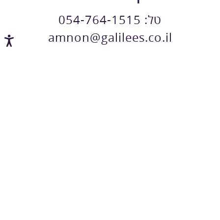
טל:
054-764-1515
amnon@galilees.co.il
נ
ג
י
ש
ו
ת